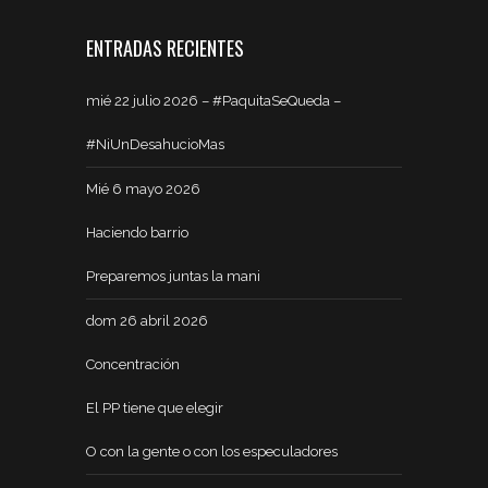
ENTRADAS RECIENTES
mié 22 julio 2026 – #PaquitaSeQueda –
#NiUnDesahucioMas
Mié 6 mayo 2026
Haciendo barrio
Preparemos juntas la mani
dom 26 abril 2026
Concentración
El PP tiene que elegir
O con la gente o con los especuladores