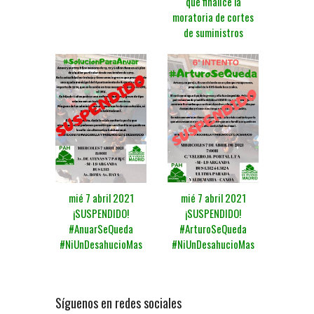
que finalice la
moratoria de cortes
de suministros
mié 7 abril 2021
mié 7 abril 2021
¡SUSPENDIDO!
¡SUSPENDIDO!
#AnuarSeQueda
#ArturoSeQueda
#NiUnDesahucioMas
#NiUnDesahucioMas
Síguenos en redes sociales