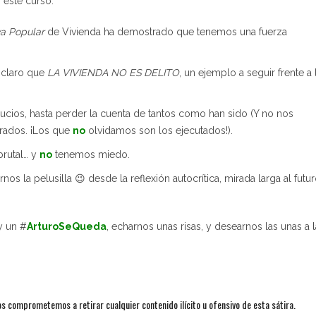
 este curso:
iva Popular
de Vivienda ha demostrado que tenemos una fuerza
 claro que
LA VIVIENDA NO ES DELITO
, un ejemplo a seguir frente a 
ios, hasta perder la cuenta de tantos como han sido (Y no nos
arados. ¡Los que
no
olvidamos son los ejecutados!).
brutal… y
no
tenemos miedo.
 la pelusilla 😉 desde la reflexión autocrítica, mirada larga al futur
y un #
ArturoSeQueda
, echarnos unas risas, y desearnos las unas a 
nos comprometemos a retirar cualquier contenido ilícito u ofensivo de esta sátira.