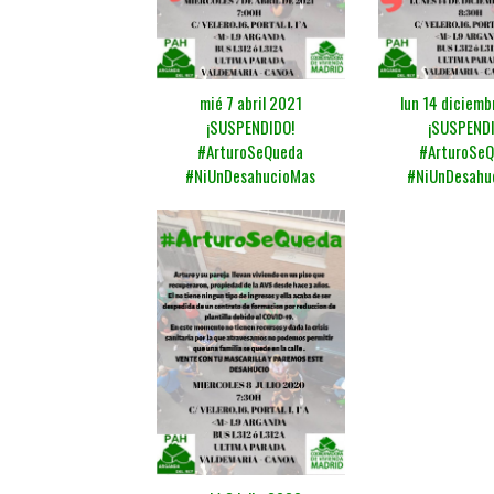
mié 7 abril 2021
lun 14 diciem
¡SUSPENDIDO!
¡SUSPENDI
#ArturoSeQueda
#ArturoSe
#NiUnDesahucioMas
#NiUnDesahu