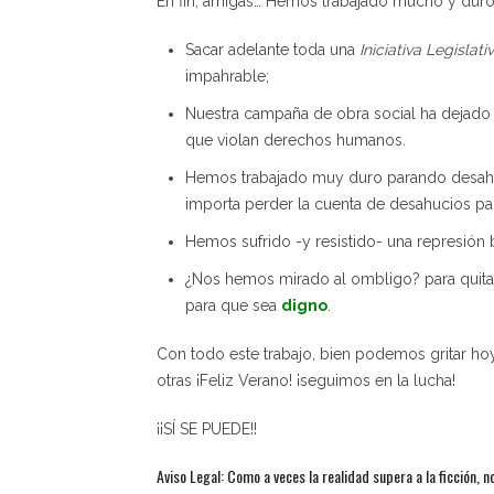
En fin, amigas… Hemos trabajado mucho y duro
Sacar adelante toda una
Iniciativa Legislat
impahrable;
Nuestra campaña de obra social ha dejado
que violan derechos humanos.
Hemos trabajado muy duro parando desahuc
importa perder la cuenta de desahucios p
Hemos sufrido -y resistido- una represión 
¿Nos hemos mirado al ombligo? para quitarnos
para que sea
digno
.
Con todo este trabajo, bien podemos gritar ho
otras ¡Feliz Verano! ¡seguimos en la lucha!
¡¡SÍ SE PUEDE!!
Aviso Legal: Como a veces la realidad supera a la ficción, 