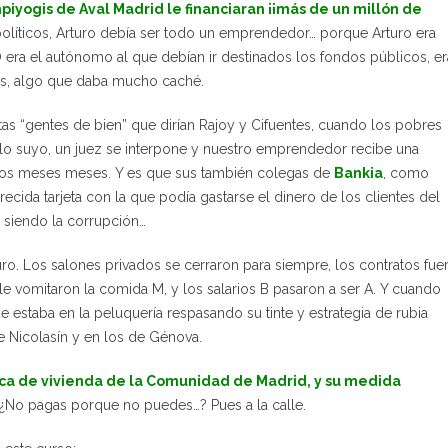
iyogis de Aval Madrid le financiaran ¡¡más de un millón de
políticos, Arturo debía ser todo un emprendedor… porque Arturo era
era el autónomo al que debían ir destinados los fondos públicos, er
es, algo que daba mucho caché.
tas “gentes de bien” que dirían Rajoy y Cifuentes, cuando los pobres
 lo suyo, un juez se interpone y nuestro emprendedor recibe una
l unos meses meses. Y es que sus también colegas de
Bankia
, como
cida tarjeta con la que podía gastarse el dinero de los clientes del
e siendo la corrupción…
ro. Los salones privados se cerraron para siempre, los contratos fue
le vomitaron la comida M, y los salarios B pasaron a ser A. Y cuando
 estaba en la peluquería respasando su tinte y estrategia de rubia
de Nicolasín y en los de Génova.
tica de vivienda de la Comunidad de Madrid, y su medida
 ¿No pagas porque no puedes…? Pues a la calle.