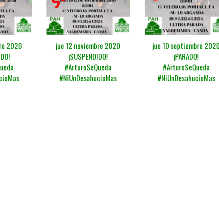
bre 2020
jue 12 noviembre 2020
jue 10 septiembre 202
DO!
¡SUSPENDIDO!
¡PARADO!
Queda
#ArturoSeQueda
#ArturoSeQueda
cioMas
#NiUnDesahucioMas
#NiUnDesahucioMas