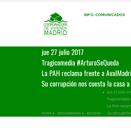
INFO-COMUNICADOS
jue 27 julio 2017
Tragicomedia #ArturoSeQueda
La PAH reclama frente a AvalMadr
Su corrupción nos cuesta la casa a
jue 27 julio 2
Tragicomedia
La PAH reclam
Home
convocatorias
acciones
Su corrupción 