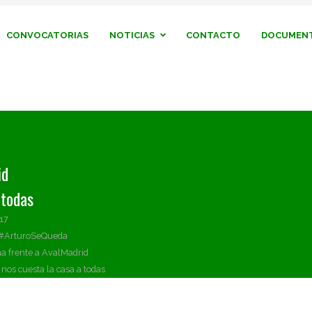
CONVOCATORIAS
NOTICIAS
CONTACTO
DOCUMENT
id
 todas
017
 #ArturoSeQueda
a frente a AvalMadrid
nos cuesta la casa a todas