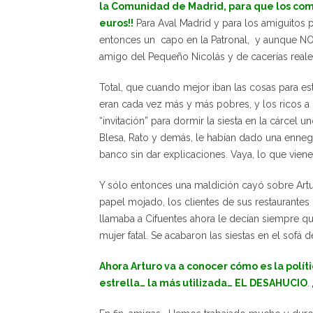
la Comunidad de Madrid, para que los comp
euros!!
Para Aval Madrid y para los amiguitos 
entonces un capo en la Patronal, y aunque NO 
amigo del Pequeño Nicolás y de cacerías real
Total, que cuando mejor iban las cosas para es
eran cada vez más y más pobres, y los ricos a
“invitación” para dormir la siesta en la cárce
Blesa, Rato y demás, le habían dado una ennegre
banco sin dar explicaciones. Vaya, lo que vien
Y sólo entonces una maldición cayó sobre Artu
papel mojado, los clientes de sus restaurantes 
llamaba a Cifuentes ahora le decían siempre que
mujer fatal. Se acabaron las siestas en el sofá 
Ahora Arturo va a conocer cómo es la polí
estrella… la más utilizada… EL DESAHUCIO
.