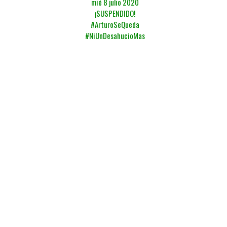
mié 8 julio 2020
¡SUSPENDIDO!
#ArturoSeQueda
#NiUnDesahucioMas