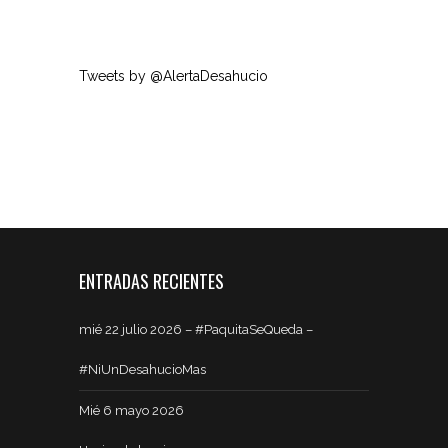
Tweets by @AlertaDesahucio
ENTRADAS RECIENTES
mié 22 julio 2026 – #PaquitaSeQueda –
#NiUnDesahucioMas
Mié 6 mayo 2026