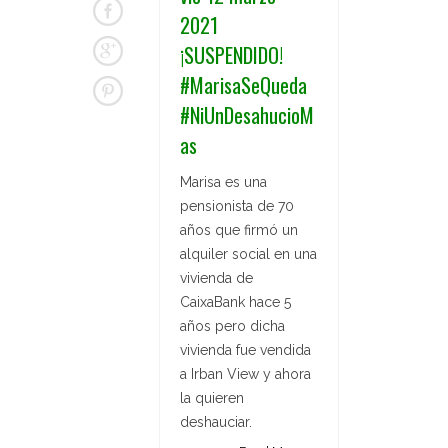
2021
¡SUSPENDIDO!
#MarisaSeQueda
#NiUnDesahucioM
as
Marisa es una
pensionista de 70
años que firmó un
alquiler social en una
vivienda de
CaixaBank hace 5
años pero dicha
vivienda fue vendida
a Irban View y ahora
la quieren
deshauciar.