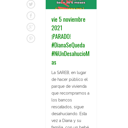
vie 5 noviembre
2021
¡PARADO!
#DianaSeQueda
#NiUnDesahucioM
as
La SAREB, en lugar
de hacer público el
parque de vivienda
que recompramos a
los bancos
rescatados, sigue
desahuciando. Esta
vez a Diana y su
familia, con un bebé