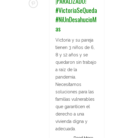
¡PARALIZADO!
#VictoriaSeQueda
#NiUnDesahucioM
as
Victoria y su pareja
tienen 3 niños de 6,
8 y 12 años y se
quedaron sin trabajo
a raíz de la
pandemia.
Necesitamos
soluciones para las
familias vulnerables
que garanticen el
derecho a una
vivienda digna y
adecuada.
Read More →