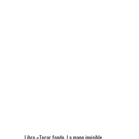
Libro «Tocar fondo. La mano invisible