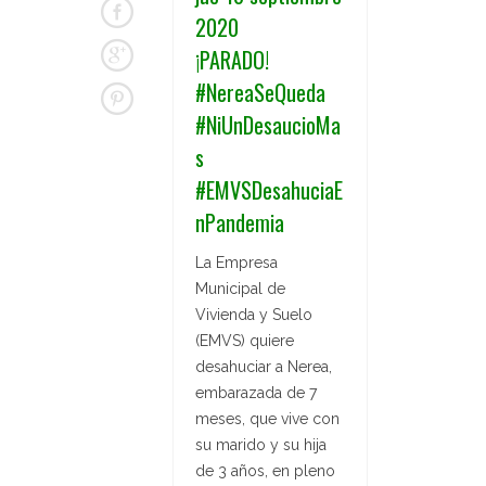
2020
¡PARADO!
#NereaSeQueda
#NiUnDesaucioMa
s
#EMVSDesahuciaE
nPandemia
La Empresa
Municipal de
Vivienda y Suelo
(EMVS) quiere
desahuciar a Nerea,
embarazada de 7
meses, que vive con
su marido y su hija
de 3 años, en pleno