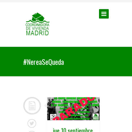
#NereaSeQueda
jue 10 septiembre