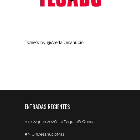
Tweets by @AlertaDesahucio
ENTRADAS RECIENTES
mié 22 julio 2026 – #PaquitaSeQueda –
#NiUnDesahucioMas