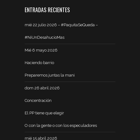
ENTRADAS RECIENTES
mié 22 julio 2026 – #PaquitaSeQueda –
#NiUnDesahucioMas
Mié 6 mayo 2026
Haciendo barrio
Preparemos juntas la mani
dom 26 abril 2026
Concentración
El PP tiene que elegir
O con la gente o con los especuladores
mié 15 abril 2026