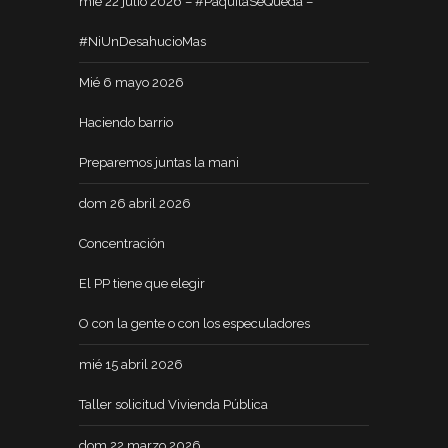
mié 22 julio 2026 – #PaquitaSeQueda –
#NiUnDesahucioMas
Mié 6 mayo 2026
Haciendo barrio
Preparemos juntas la mani
dom 26 abril 2026
Concentración
El PP tiene que elegir
O con la gente o con los especuladores
mié 15 abril 2026
Taller solicitud Vivienda Pública
dom 22 marzo 2026