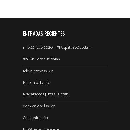
ENTRADAS RECIENTES
mié 22 julio 2026 – #PaquitaSeQueda –
#NiUnDesahucioMas
Mié 6 mayo 2026
Haciendo barrio
Preparemos juntas la mani
dom 26 abril 2026
Concentración
El PP tiene que elegir