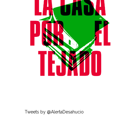
Tweets by @AlertaDesahucio