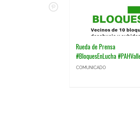
Rueda de Prensa
#BloquesEnLucha #PAHVall
COMUNICADO