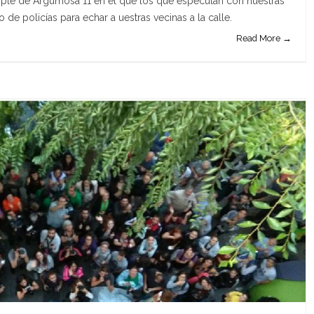
iple de Argumosa 11 en el que los que especulan con nuestras
 de policías para echar a uestras vecinas a la calle.
Read More →