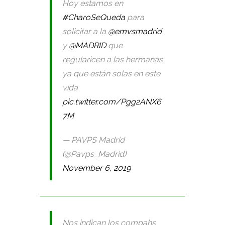
Hoy estamos en
#CharoSeQueda
para
solicitar a la
@emvsmadrid
y
@MADRID
que
regularicen a las hermanas
ya que están solas en este
vida
pic.twitter.com/Pgg2ANX6
7M
— PAVPS Madrid
(@Pavps_Madrid)
November 6, 2019
Nos indican los compahs