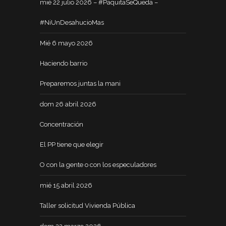
mié 22 julio 2026 – #PaquitaSeQueda –
#NiUnDesahucioMas
Mié 6 mayo 2026
Haciendo barrio
Preparemos juntas la mani
dom 26 abril 2026
Concentración
El PP tiene que elegir
O con la gente o con los especuladores
mié 15 abril 2026
Taller solicitud Vivienda Pública