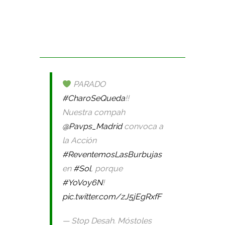
PARADO
#CharoSeQueda
!!
Nuestra compah
@Pavps_Madrid
convoca a
la Acción
#ReventemosLasBurbujas
en
#Sol
, porque
#YoVoy6N
!
pic.twitter.com/zJ5jEgRxfF
— Stop Desah. Móstoles