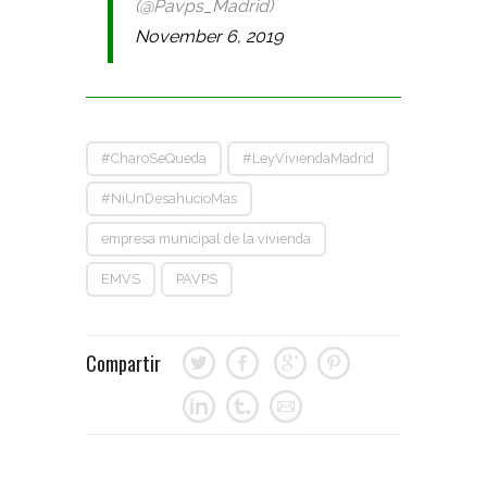
(@Pavps_Madrid)
November 6, 2019
#CharoSeQueda
#LeyViviendaMadrid
#NiUnDesahucioMas
empresa municipal de la vivienda
EMVS
PAVPS
Compartir