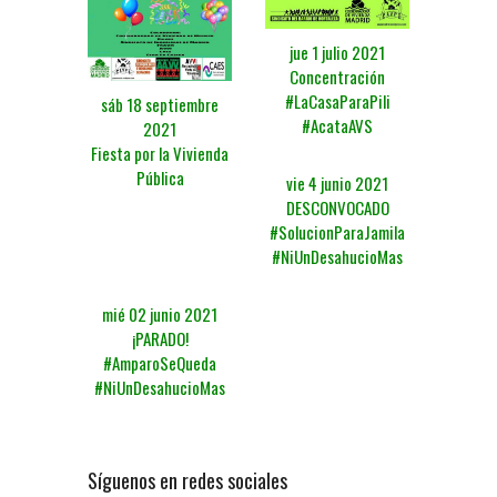
jue 1 julio 2021
Concentración
#LaCasaParaPili
sáb 18 septiembre
#AcataAVS
2021
Fiesta por la Vivienda
Pública
vie 4 junio 2021
DESCONVOCADO
#SolucionParaJamila
#NiUnDesahucioMas
mié 02 junio 2021
¡PARADO!
#AmparoSeQueda
#NiUnDesahucioMas
Síguenos en redes sociales