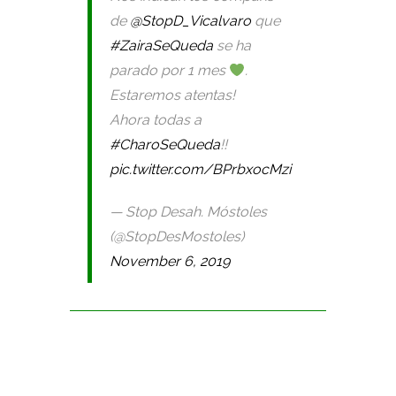
de
@StopD_Vicalvaro
que
#ZairaSeQueda
se ha
parado por 1 mes
.
Estaremos atentas!
Ahora todas a
#CharoSeQueda
!!
pic.twitter.com/BPrbxocMzi
— Stop Desah. Móstoles
(@StopDesMostoles)
November 6, 2019