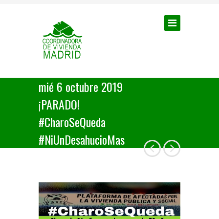
mié 6 octubre 2019
¡PARADO!
#CharoSeQueda
#NiUnDesahucioMas