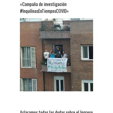
«Campaña de investigación
#InquilinasEnTiemposCOVID»
Aclaramos todas las dudas sobre el Ingreso