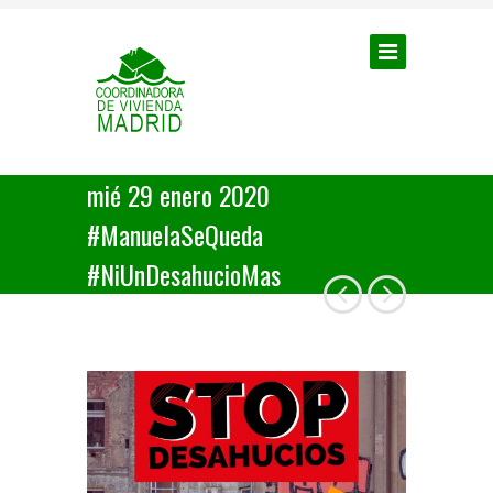
mié 29 enero 2020
#ManuelaSeQueda
#NiUnDesahucioMas