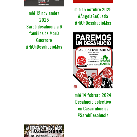
mié 15 octubre 2025
mié 12 noviembre
#ÁngelaSeQueda
2025
#NiUnDesahucioMas
Sareb desahucia a 6
familias de María
Guerrero
#NiUnDesahucioMas
mié 14 febrero 2024
Desahucio colectivo
en Casarrubuelos
#SarebDesahucia