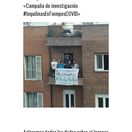
«Campaña de investigación
#InquilinasEnTiemposCOVID»
Aclaramos todas las dudas sobre el Ingreso