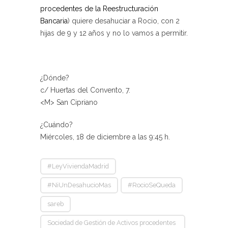
procedentes de la Reestructuración
Bancaria
) quiere desahuciar a Rocio, con 2
hijas de 9 y 12 años y no lo vamos a permitir.
¿Dónde?
c/ Huertas del Convento, 7.
<M> San Cipriano
¿Cuándo?
Miércoles, 18 de diciembre a las 9:45 h.
#LeyViviendaMadrid
#NiUnDesahucioMas
#RocioSeQueda
sareb
Sociedad de Gestión de Activos procedentes