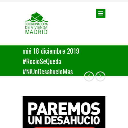
mié 18 diciembre 2019
#RocioSeQueda
#NiUnDesahucioMas