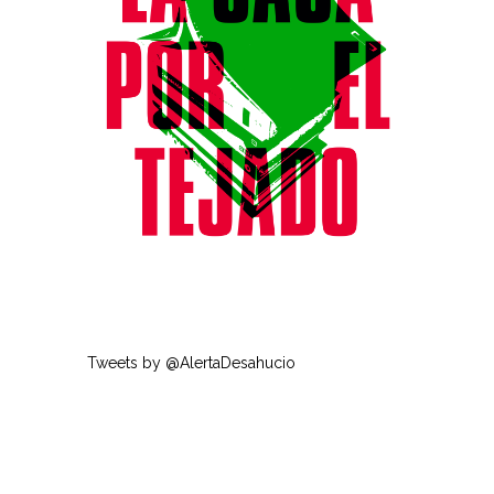
Tweets by @AlertaDesahucio