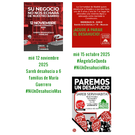
mié 15 octubre 2025
mié 12 noviembre
#ÁngelaSeQueda
2025
#NiUnDesahucioMas
Sareb desahucia a 6
familias de María
Guerrero
#NiUnDesahucioMas