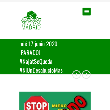
mié 17 junio 2020
¡PARADO!
#NajatSeQueda
#NiUnDesahucioMas