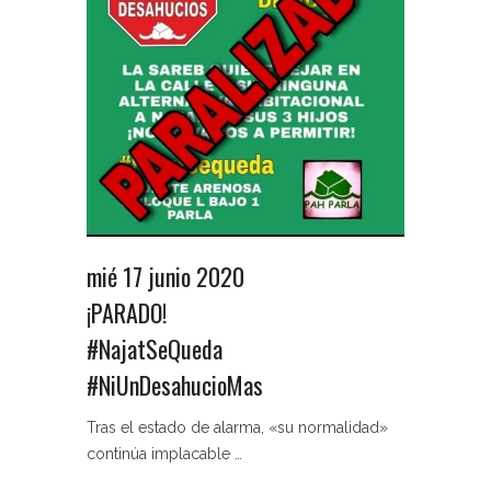
mié 17 junio 2020
¡PARADO!
#NajatSeQueda
#NiUnDesahucioMas
Tras el estado de alarma, «su normalidad»
continúa implacable …