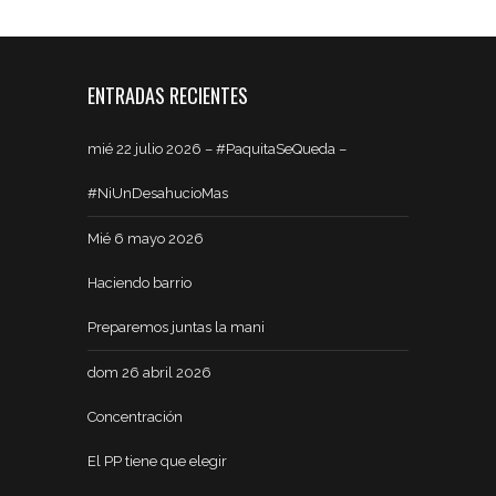
ENTRADAS RECIENTES
mié 22 julio 2026 – #PaquitaSeQueda –
#NiUnDesahucioMas
Mié 6 mayo 2026
Haciendo barrio
Preparemos juntas la mani
dom 26 abril 2026
Concentración
El PP tiene que elegir