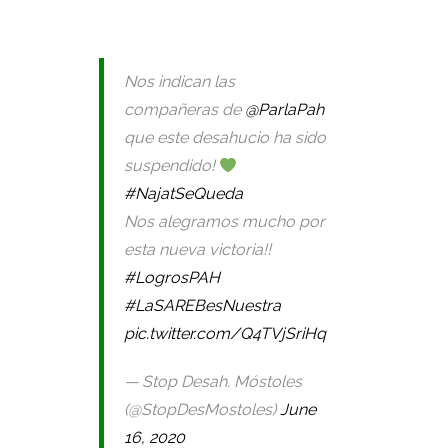
Nos indican las
compañeras de
@ParlaPah
que este desahucio ha sido
suspendido!
#NajatSeQueda
Nos alegramos mucho por
esta nueva victoria!!
#LogrosPAH
#LaSAREBesNuestra
pic.twitter.com/Q4TVjSriHq
— Stop Desah. Móstoles
(@StopDesMostoles)
June
16, 2020