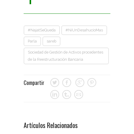
#NajatSeQueda
#NiUnDesahucioMas
Parla
sareb
Sociedad de Gestión de Activos procedentes
de la Reestructuración Bancaria
Compartir
Artículos Relacionados