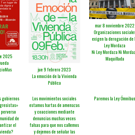
mar 8 noviembre 2022
Organizaciones sociale
exigen la derogación de 
Ley Mordaza
Ni Ley Mordaza Ni Morda
re 2025
Maquillada
Queda
jue 9 febrero 2023
cioMas
La emoción de la Vivienda
Pública
s gobiernos
Los movimientos sociales
Paremos la Ley Ómnibu
gresistas»
estamos hartas de amenazas
l perverso
y coacciones mediante
omunidad de
denuncias muchas veces
antizar el
falsas para que nos callemos
ivienda?
y dejemos de señalar las