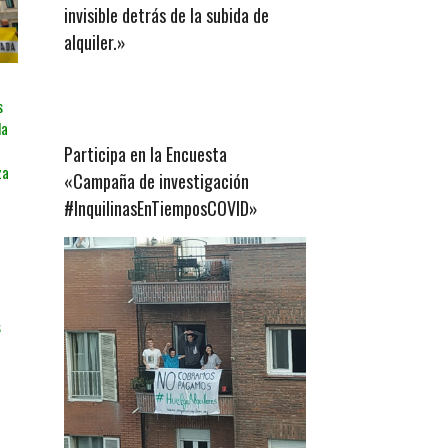
invisible detrás de la subida de
alquiler.»
s
la
Participa en la Encuesta
za
«Campaña de investigación
#InquilinasEnTiemposCOVID»
s