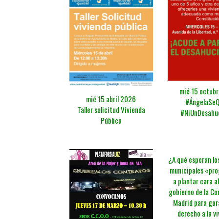
mié 15 octub
mié 15 abril 2026
#ÁngelaSe
Taller solicitud Vivienda
#NiUnDesahu
Pública
¿A qué esperan lo
municipales «pro
a plantar cara a
gobierno de la C
Madrid para gar
derecho a la v