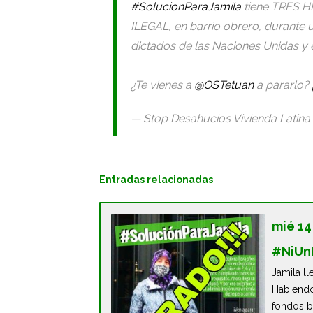
#SolucionParaJamila
tiene TRES HI
ILEGAL, en barrio obrero, durante u
dictados de las Naciones Unidas y 
¿Te vienes a
@OSTetuan
a pararlo?
— Stop Desahucios Vivienda Latina
Entradas relacionadas
mié 14
#NiUn
Jamila ll
Habiendo
fondos bu