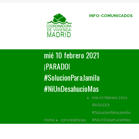
INFO-COMUNICADOS
mié 10 febrero 2021
¡PARADO!
#SolucionParaJamila
#NiUnDesahucioMas
mié 10 febrero 2021
¡PARADO!
#SolucionParaJamila
Home
convocatorias
#NiUnDesahucioMas