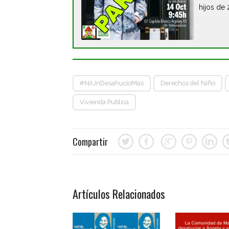
hijos de 
#NiUnDesahucioMas
Derechos del Niño
Vivienda Publica
Compartir
Artículos Relacionados