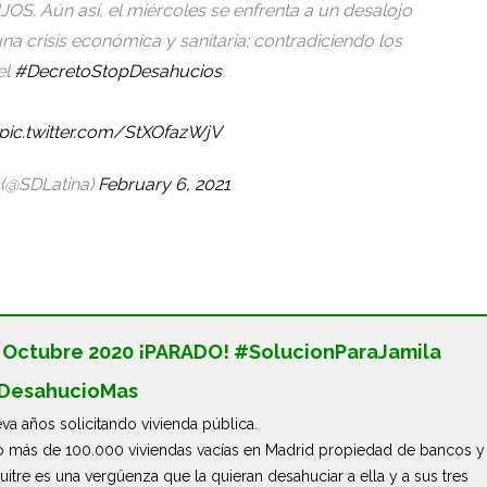
JOS. Aún así, el miércoles se enfrenta a un desalojo
na crisis económica y sanitaria; contradiciendo los
el
#DecretoStopDesahucios
.
pic.twitter.com/StXOfazWjV
 (@SDLatina)
February 6, 2021
 Octubre 2020 ¡PARADO! #SolucionParaJamila
DesahucioMas
eva años solicitando vivienda pública.
 más de 100.000 viviendas vacías en Madrid propiedad de bancos y
itre es una vergüenza que la quieran desahuciar a ella y a sus tres