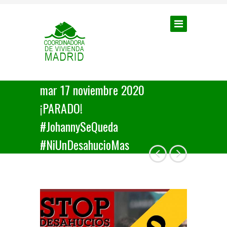
mar 17 noviembre 2020
¡PARADO!
#JohannySeQueda
#NiUnDesahucioMas