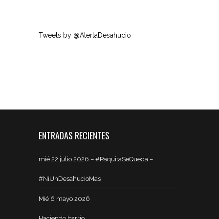
Tweets by @AlertaDesahucio
ENTRADAS RECIENTES
mié 22 julio 2026 – #PaquitaSeQueda –
#NiUnDesahucioMas
Mié 6 mayo 2026
Haciendo barrio