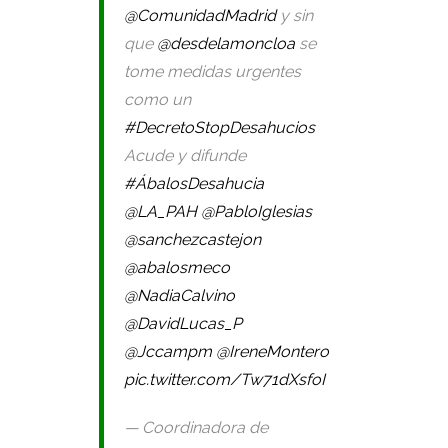
@ComunidadMadrid
y sin
que
@desdelamoncloa
se
tome medidas urgentes
como un
#DecretoStopDesahucios
Acude y difunde
#ÁbalosDesahucia
@LA_PAH
@PabloIglesias
@sanchezcastejon
@abalosmeco
@NadiaCalvino
@DavidLucas_P
@Jccampm
@IreneMontero
pic.twitter.com/Tw71dXsfoI
— Coordinadora de