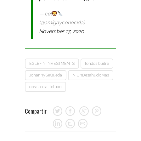
— cel
(@amigayconocida)
November 17, 2020
EGLEFIN INVESTMENTS
fondos buitre
JohannySeQueda
NiUnDesahucioMas
obra social tetuán
Compartir