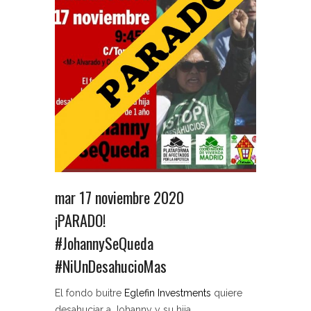
mar 17 noviembre 2020
¡PARADO!
#JohannySeQueda
#NiUnDesahucioMas
El fondo buitre
Eglefin Investments
quiere
desahuciar a Johanny y su hija.