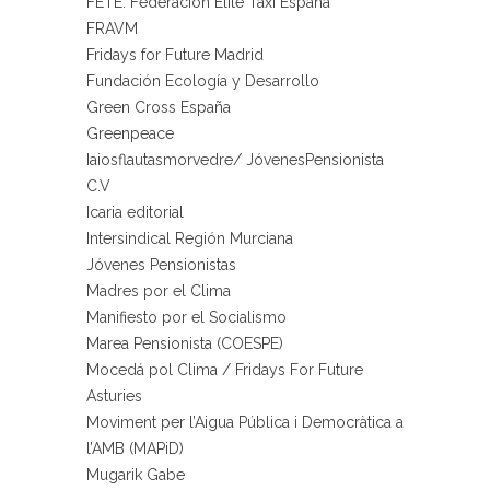
FETE. Federación Élite Taxi España
FRAVM
Fridays for Future Madrid
Fundación Ecología y Desarrollo
Green Cross España
Greenpeace
Iaiosflautasmorvedre/ JóvenesPensionista
C.V
Icaria editorial
Intersindical Región Murciana
Jóvenes Pensionistas
Madres por el Clima
Manifiesto por el Socialismo
Marea Pensionista (COESPE)
Mocedá pol Clima / Fridays For Future
Asturies
Moviment per l’Aigua Pública i Democràtica a
l’AMB (MAPiD)
Mugarik Gabe