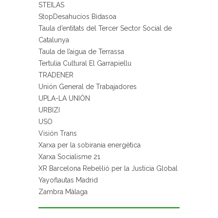
STEILAS
StopDesahucios Bidasoa
Taula d’entitats del Tercer Sector Social de
Catalunya
Taula de l’aigua de Terrassa
Tertulia Cultural El Garrapiellu
TRADENER
Unión General de Trabajadores
UPLA-LA UNIÓN
URBIZI
USO
Visión Trans
Xarxa per la sobirania energètica
Xarxa Socialisme 21
XR Barcelona Rebel·lió per la Justícia Global
Yayoflautas Madrid
Zambra Málaga