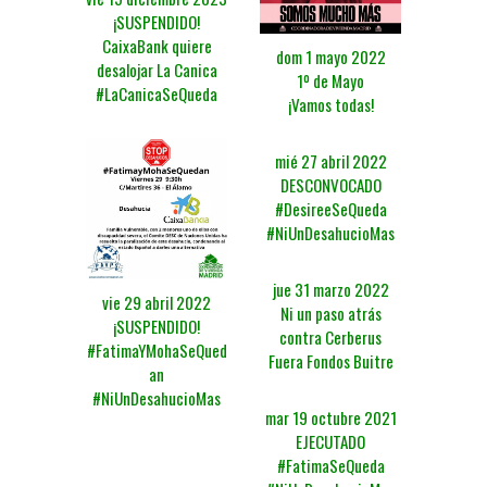
¡SUSPENDIDO!
CaixaBank quiere
dom 1 mayo 2022
desalojar La Canica
1º de Mayo
#LaCanicaSeQueda
¡Vamos todas!
mié 27 abril 2022
DESCONVOCADO
#DesireeSeQueda
#NiUnDesahucioMas
jue 31 marzo 2022
vie 29 abril 2022
Ni un paso atrás
¡SUSPENDIDO!
contra Cerberus
#FatimaYMohaSeQued
Fuera Fondos Buitre
an
#NiUnDesahucioMas
mar 19 octubre 2021
EJECUTADO
#FatimaSeQueda