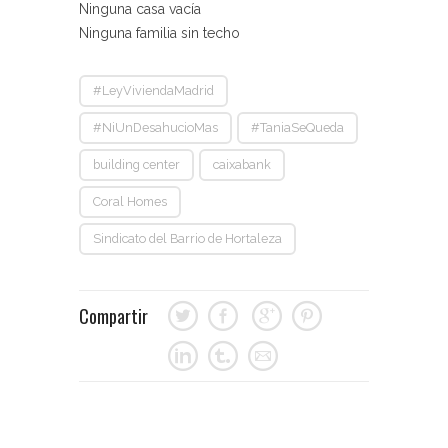
Ninguna casa vacía
Ninguna familia sin techo
#LeyViviendaMadrid
#NiUnDesahucioMas
#TaniaSeQueda
building center
caixabank
Coral Homes
Sindicato del Barrio de Hortaleza
Compartir