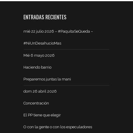
ENTRADAS RECIENTES
mié 22 julio 2026 – #PaquitaSeQueda –
#NiUnDesahucioMas
Mié 6 mayo 2026
Haciendo barrio
Preparemos juntas la mani
dom 26 abril 2026
Concentración
El PP tiene que elegir
O con la gente o con los especuladores