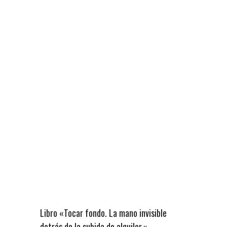
Libro «Tocar fondo. La mano invisible
detrás de la subida de alquiler.»