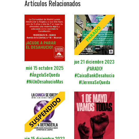
Artículos Relacionados
jue 21 diciembre 2023
mié 15 octubre 2025
¡PARADO!
#ÁngelaSeQueda
#CaixaBankDesahucia
#NiUnDesahucioMas
#LlerenaSeQueda
vie 15 diciembre 2023