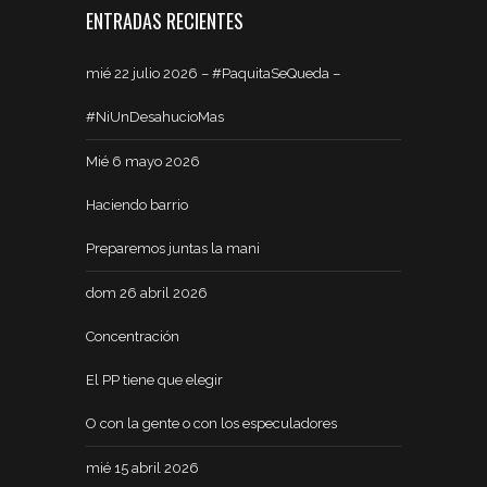
ENTRADAS RECIENTES
mié 22 julio 2026 – #PaquitaSeQueda –
#NiUnDesahucioMas
Mié 6 mayo 2026
Haciendo barrio
Preparemos juntas la mani
dom 26 abril 2026
Concentración
El PP tiene que elegir
O con la gente o con los especuladores
mié 15 abril 2026