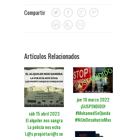
Compartir
Artículos Relacionados
jue 10 marzo 2022
¡SUSPENDIDO!
#MohamedSeQueda
sáb 15 abril 2023
#NiUnDesahucioMas
El alquiler nos sangra
La policía nos echa
L@s propietari@s se