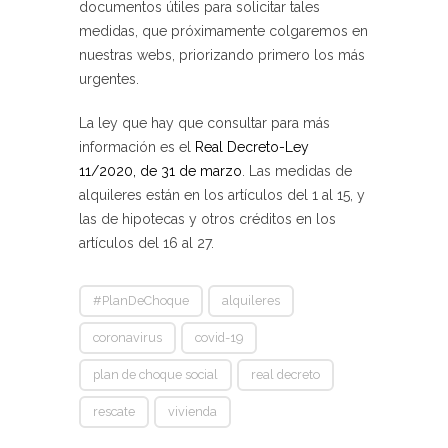
documentos útiles para solicitar tales
medidas
, que próximamente colgaremos en
nuestras webs, priorizando primero los más
urgentes.
La ley que hay que consultar para más
información es el
Real Decreto-Ley
11/2020, de 31 de marzo
. Las medidas de
alquileres están en los artículos del 1 al 15, y
las de hipotecas y otros créditos en los
artículos del 16 al 27.
#PlanDeChoque
alquileres
coronavirus
covid-19
plan de choque social
real decreto
rescate
vivienda